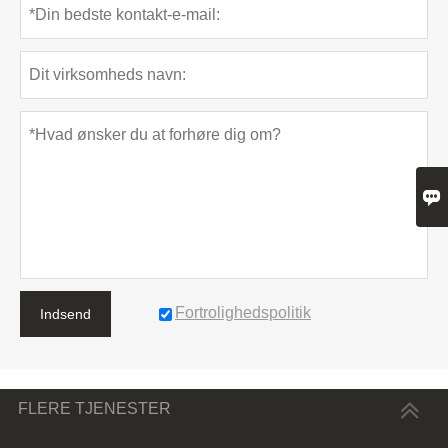

Fortrolighedspolitik
Indsend
FLERE TJENESTER